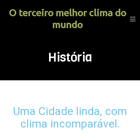
O terceiro melhor clima do
mundo
História
Uma Cidade linda, com
clima incomparável.