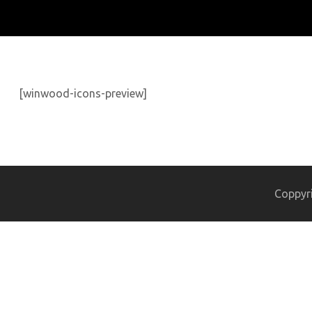
[winwood-icons-preview]
Coppyr