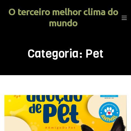
O terceiro melhor clima do
mundo
Categoria:
Pet