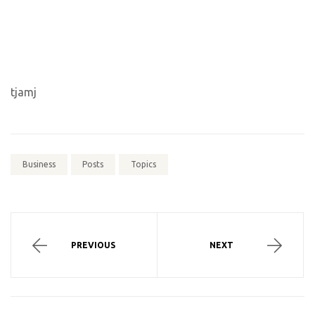
tjamj
Business
Posts
Topics
Navegação
de
FEIRA
FOLIA
PREVIOUS
NEXT
DE
DE
Post
ADOÇÃO
REIS
PET